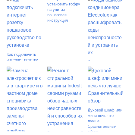
установить гофру
на унитаз
пошаговая
инструкция
Как подключить
интернет розетку
Коды ошибок
пошаговое
кондиционера
руководство по
Electrolux как
установке
расшифровать
коды
неисправностей и
устранить их
Духовой шкаф или
мини печь что
лучше
Сравнительный
обзор
Ремонт стиральной