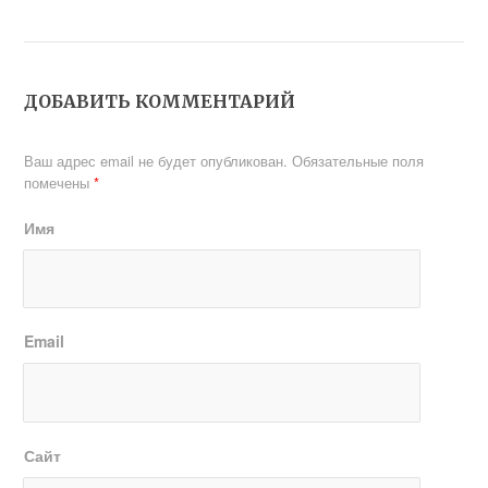
машины Indesit
Замена
своими руками
электросчетчика в
обзор частых
квартире и в
неисправностей и
частном доме
способов их
специфика
ДОБАВИТЬ КОММЕНТАРИЙ
устранения
производства
замены счетного
прибора
Ваш адрес email не будет опубликован.
Обязательные поля
помечены
*
Имя
Email
Сайт