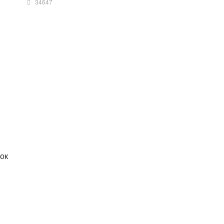
34647
ок