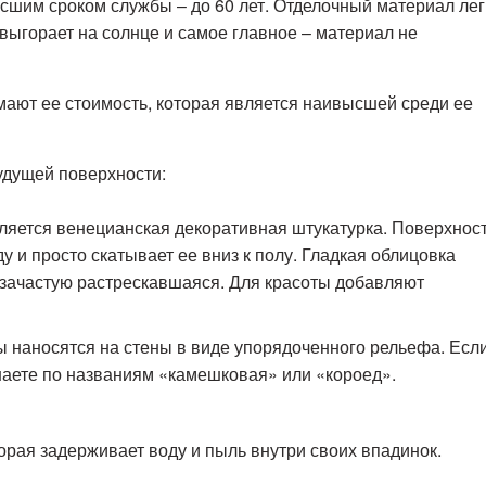
сшим сроком службы – до 60 лет. Отделочный материал лег
 выгорает на солнце и самое главное – материал не
ают ее стоимость, которая является наивысшей среди ее
удущей поверхности:
ляется венецианская декоративная штукатурка. Поверхнос
ду и просто скатывает ее вниз к полу. Гладкая облицовка
– зачастую растрескавшаяся. Для красоты добавляют
ы наносятся на стены в виде упорядоченного рельефа. Есл
наете по названиям «камешковая» или «короед».
торая задерживает воду и пыль внутри своих впадинок.