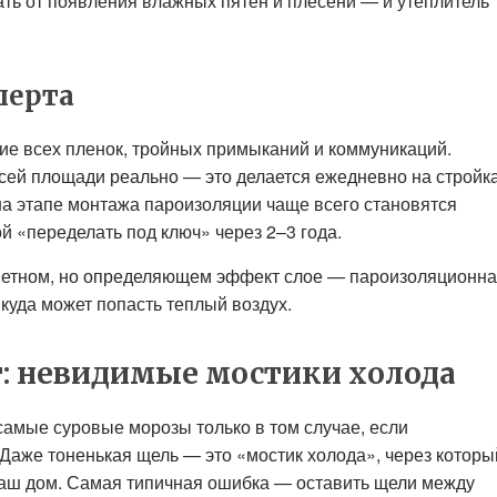
ать от появления влажных пятен и плесени — и утеплитель
перта
ие всех пленок, тройных примыканий и коммуникаций.
сей площади реально — это делается ежедневно на стройка
на этапе монтажа пароизоляции чаще всего становятся
й «переделать под ключ» через 2–3 года.
аметном, но определяющем эффект слое — пароизоляционн
 куда может попасть теплый воздух.
: невидимые мостики холода
самые суровые морозы только в том случае, если
Даже тоненькая щель — это «мостик холода», через которы
 ваш дом. Самая типичная ошибка — оставить щели между