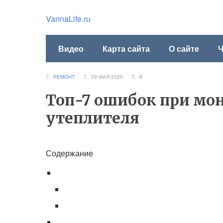
VannaLife.ru
Видео
Карта сайта
О сайте
Ч
РЕМОНТ
29 МАЯ 2025
0
Топ-7 ошибок при мо
утеплителя
Содержание