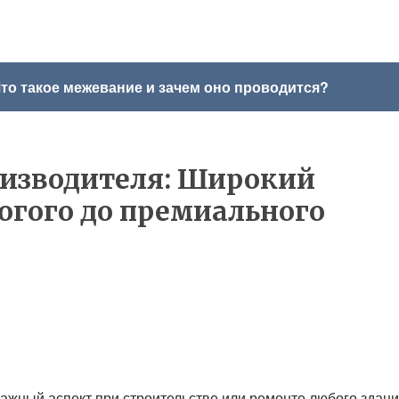
то такое межевание и зачем оно проводится?
оизводителя: Широкий
огого до премиального
ажный аспект при строительстве или ремонте любого здани