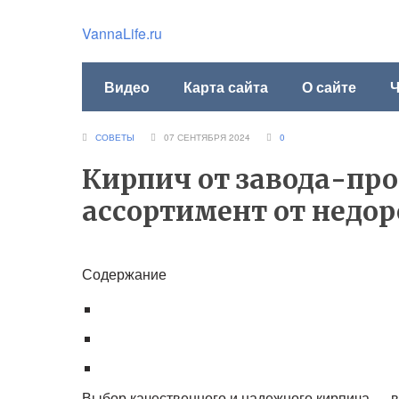
VannaLife.ru
Видео
Карта сайта
О сайте
Ч
СОВЕТЫ
07 СЕНТЯБРЯ 2024
0
Кирпич от завода-пр
ассортимент от недор
Содержание
Выбор качественного и надежного кирпича — в