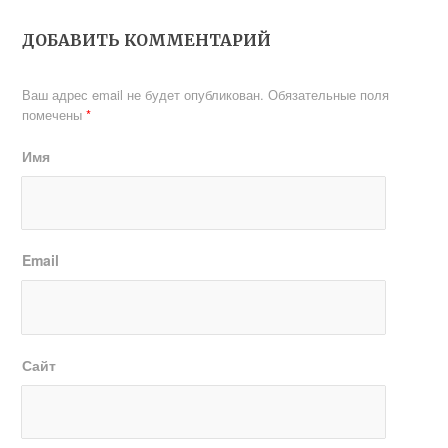
особенности
для колодца
монтажа
подборка лучших
ДОБАВИТЬ КОММЕНТАРИЙ
идей и пример
возведения
Ваш адрес email не будет опубликован.
Обязательные поля
помечены
*
Имя
Email
Сайт