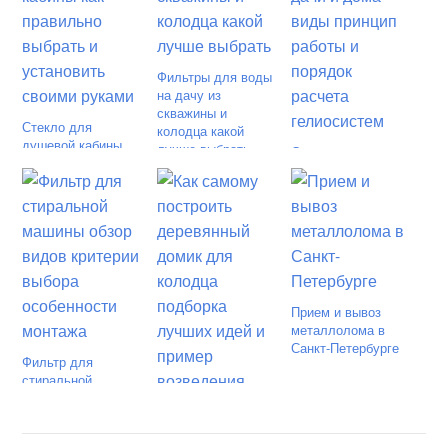
Фильтры для воды
на дачу из
скважины и
Стекло для
колодца какой
душевой кабины
лучше выбрать
Солнечные батареи
как правильно
для дачи и дома
выбрать и
виды принцип
установить своими
работы и порядок
руками
расчета
гелиосистем
Прием и вывоз
металлолома в
Санкт-Петербурге
Фильтр для
стиральной
машины обзор
Как самому
видов критерии
построить
выбора
деревянный домик