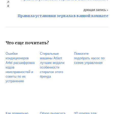
л
е
дующая запись »
Правила установки зеркала в ванной комнате
Что еще почитать?
Ошибки
Стиральные
Помогите
кондиционеров
машины Atlant
подобрать насос по
Artel расшифровка
лучшие модели
схеме управления
кодов
особенности
неисправностей и
стиралок этого
советы по их
бренда
устранению
Как правильно
Обзор пылесоса
3D плитка для