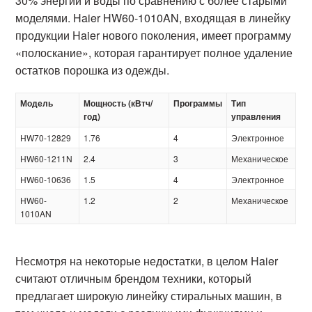
30% энергии и воды по сравнению с более старыми
моделями. Haier HW60-1010AN, входящая в линейку
продукции Haier нового поколения, имеет программу
«полоскание», которая гарантирует полное удаление
остатков порошка из одежды.
Модель
Мощность (кВтч/
Программы
Тип
год)
управления
HW70-12829
1.76
4
Электронное
HW60-1211N
2.4
3
Механическое
HW60-10636
1.5
4
Электронное
HW60-
1.2
2
Механическое
1010AN
Несмотря на некоторые недостатки, в целом Haier
считают отличным брендом техники, который
предлагает широкую линейку стиральных машин, в