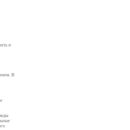
чить и
нием. В
и
не
ежды
льные
ого