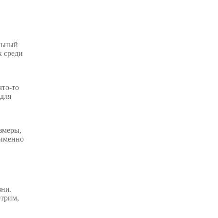
льный
к среди
что-то
 для
змеры,
 именно
зни.
отрим,