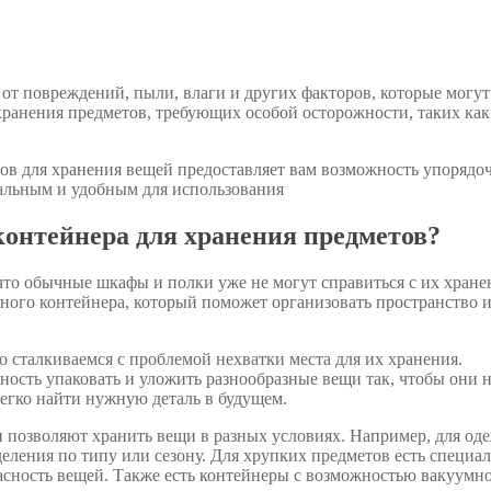
т повреждений, пыли, влаги и других факторов, которые могут
 хранения предметов, требующих особой осторожности, таких как
ов для хранения вещей предоставляет вам возможность упорядо
нальным и удобным для использования
контейнера для хранения предметов?
что обычные шкафы и полки уже не могут справиться с их хране
ьного контейнера, который поможет организовать пространство 
 сталкиваемся с проблемой нехватки места для их хранения.
ость упаковать и уложить разнообразные вещи так, чтобы они 
егко найти нужную деталь в будущем.
и позволяют хранить вещи в разных условиях. Например, для од
еления по типу или сезону. Для хрупких предметов есть специа
асность вещей. Также есть контейнеры с возможностью вакуумн