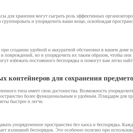
сы для хранения могут сыграть роль эффективных организаторо
о группировать и упорядочить ваши вещи, освобождая пространс
 при создании удобной и аккуратной обстановки в вашем доме 
и повреждений, но и упорядочить их таким образом, чтобы они 
огут избежать постоянного беспорядка и помогут вам легко най
ых контейнеров для сохранения предмет
ленного типа имеет свои достоинства. Возможность упорядочит
ространство более функциональным и удобным. Плацдарм для х
еты быстрее и легче.
авать упорядоченное пространство без хаоса и беспорядка. Каж
рает излишний беспорядок. Это особенно полезно при использов