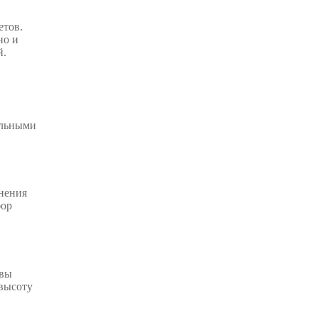
етов.
но и
й.
ильными
анения
бор
 вы
 высоту