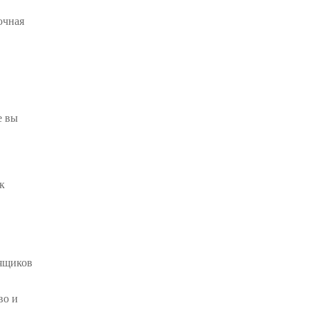
очная
е вы
к
 ящиков
во и