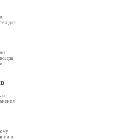
в.
тво для
или
всегда
ти
ов
ь и
ранения
дому
ании в