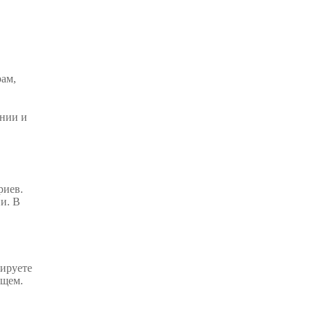
ам,
ении и
риев.
и. В
нируете
ущем.