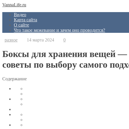
VannaLife.ru
Видео
Карта сайта
О сайте
Что такое межевание и зачем оно проводится?
разное
14 марта 2024
0
Боксы для хранения вещей — 
советы по выбору самого подх
Содержание